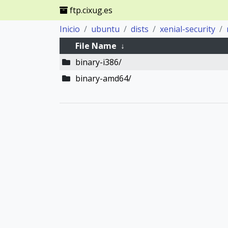
ftp.cixug.es
Inicio
ubuntu
dists
xenial-security
File Name
↓
binary-i386/
binary-amd64/