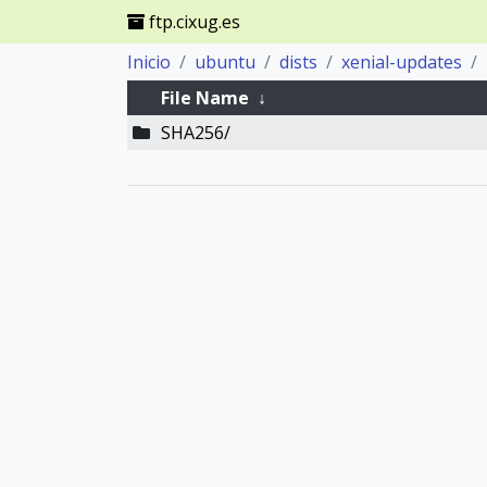
ftp.cixug.es
Inicio
ubuntu
dists
xenial-updates
File Name
↓
SHA256/