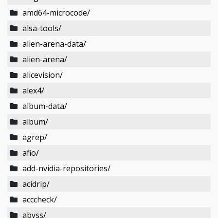
amd64-microcode/
alsa-tools/
alien-arena-data/
alien-arena/
alicevision/
alex4/
album-data/
album/
agrep/
afio/
add-nvidia-repositories/
acidrip/
acccheck/
abyss/