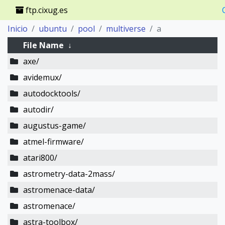
ftp.cixug.es
Inicio
ubuntu
pool
multiverse
a
File Name
↓
axe/
avidemux/
autodocktools/
autodir/
augustus-game/
atmel-firmware/
atari800/
astrometry-data-2mass/
astromenace-data/
astromenace/
astra-toolbox/