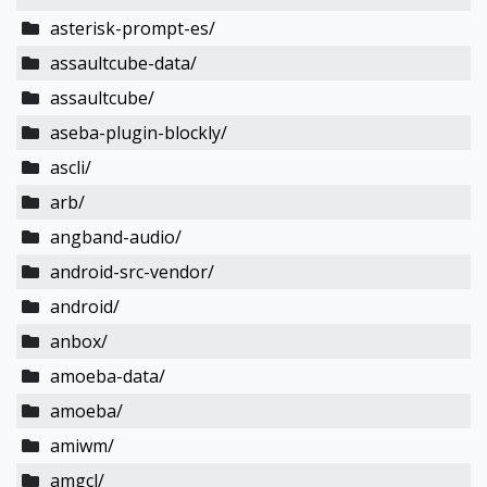
asterisk-prompt-es/
assaultcube-data/
assaultcube/
aseba-plugin-blockly/
ascli/
arb/
angband-audio/
android-src-vendor/
android/
anbox/
amoeba-data/
amoeba/
amiwm/
amgcl/