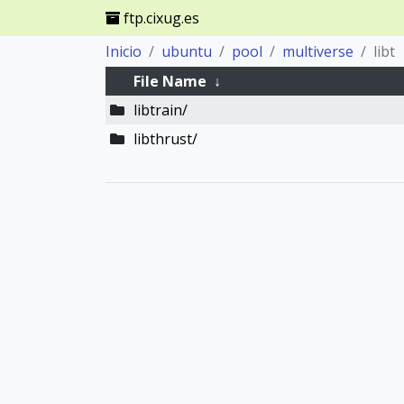
ftp.cixug.es
Inicio
ubuntu
pool
multiverse
libt
File Name
↓
libtrain/
libthrust/