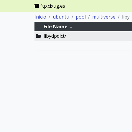
ftp.cixug.es
Inicio
ubuntu
pool
multiverse
liby
File Name
↓
libydpdict/