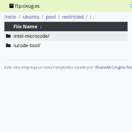
ftp.cixug.es
Inicio
ubuntu
pool
restricted
i
File Name
↓
intel-microcode/
iucode-tool/
Este sitio emprega un tema FancyIndex creado por:
ShaneMcC/nginx-fan