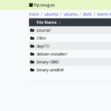
ftp.cixug.es
Inicio
ubuntu
ubuntu
dists
bionic-
File Name
↓
source/
i18n/
dep11/
debian-installer/
binary-i386/
binary-amd64/