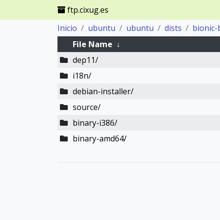
ftp.cixug.es
Inicio
ubuntu
ubuntu
dists
bionic-
File Name
↓
dep11/
i18n/
debian-installer/
source/
binary-i386/
binary-amd64/