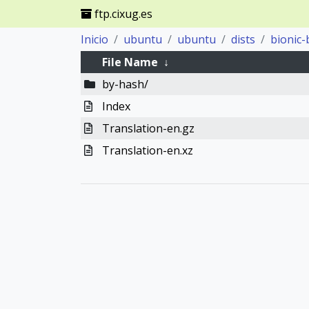
ftp.cixug.es
Inicio
ubuntu
ubuntu
dists
bionic-
File Name
↓
by-hash/
Index
Translation-en.gz
Translation-en.xz