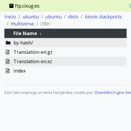
ftp.cixug.es
Inicio
ubuntu
ubuntu
dists
bionic-backports
multiverse
i18n
File Name
↓
by-hash/
Translation-en.gz
Translation-en.xz
Index
Este sitio emprega un tema FancyIndex creado por:
ShaneMcC/nginx-fan