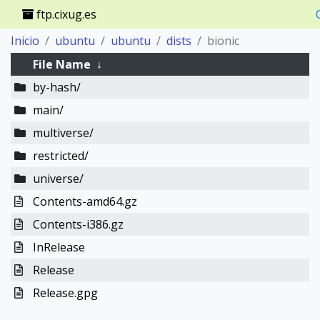
ftp.cixug.es
Inicio
ubuntu
ubuntu
dists
bionic
File Name
↓
by-hash/
main/
multiverse/
restricted/
universe/
Contents-amd64.gz
Contents-i386.gz
InRelease
Release
Release.gpg