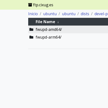
ftp.cixug.es
Inicio
ubuntu
ubuntu
dists
devel-
File Name
↓
fwupd-amd64/
fwupd-arm64/