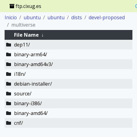
ftp.cixug.es
Inicio
ubuntu
ubuntu
dists
devel-proposed
multiverse
File Name
↓
dep11/
binary-arm64/
binary-amd64v3/
i18n/
debian-installer/
source/
binary-i386/
binary-amd64/
cnf/