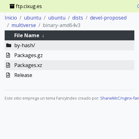
ftp.cixug.es
Inicio
ubuntu
ubuntu
dists
devel-proposed
multiverse
binary-amd64v3
File Name
↓
by-hash/
Packages.gz
Packages.xz
Release
Este sitio emprega un tema FancyIndex creado por:
ShaneMcC/nginx-fan