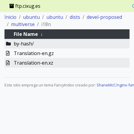
ftp.cixug.es
Inicio
ubuntu
ubuntu
dists
devel-proposed
multiverse
i18n
File Name
↓
by-hash/
Translation-en.gz
Translation-en.xz
Este sitio emprega un tema FancyIndex creado por:
ShaneMcC/nginx-fan