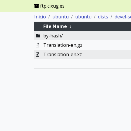
ftp.cixug.es
Inicio
ubuntu
ubuntu
dists
devel-s
File Name
↓
by-hash/
Translation-en.gz
Translation-en.xz