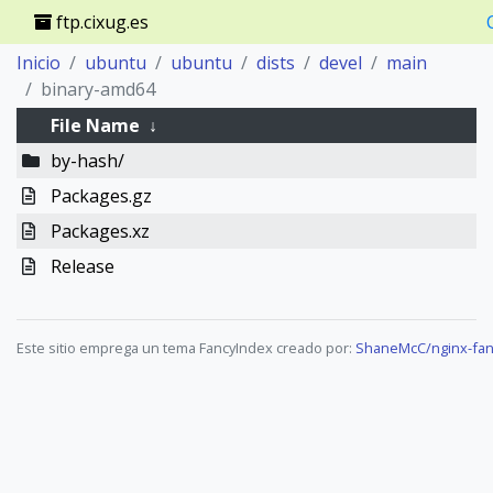
ftp.cixug.es
Inicio
ubuntu
ubuntu
dists
devel
main
binary-amd64
File Name
↓
by-hash/
Packages.gz
Packages.xz
Release
Este sitio emprega un tema FancyIndex creado por:
ShaneMcC/nginx-fan