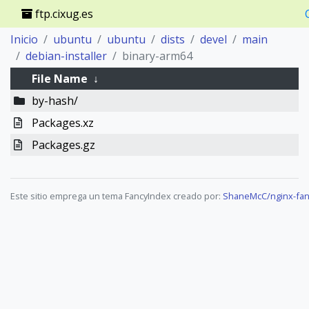
ftp.cixug.es
Inicio
ubuntu
ubuntu
dists
devel
main
debian-installer
binary-arm64
File Name
↓
by-hash/
Packages.xz
Packages.gz
Este sitio emprega un tema FancyIndex creado por:
ShaneMcC/nginx-fan