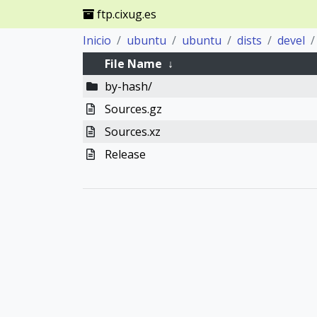
ftp.cixug.es
Inicio
ubuntu
ubuntu
dists
devel
File Name
↓
by-hash/
Sources.gz
Sources.xz
Release