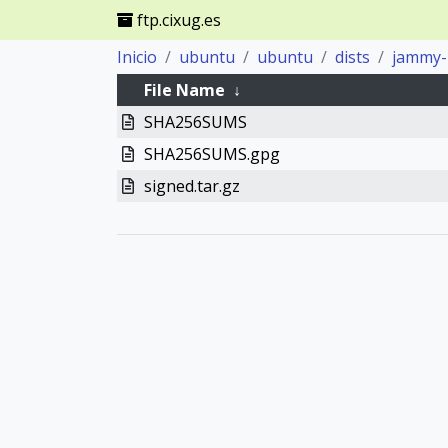
ftp.cixug.es
Inicio
ubuntu
ubuntu
dists
jammy-
File Name
↓
SHA256SUMS
SHA256SUMS.gpg
signed.tar.gz