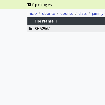
ftp.cixug.es
Inicio
ubuntu
ubuntu
dists
jammy-
File Name
↓
SHA256/