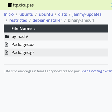
ftp.cixug.es
Inicio
ubuntu
ubuntu
dists
jammy-updates
restricted
debian-installer
binary-amd64
File Name
↓
by-hash/
Packages.xz
Packages.gz
Este sitio emprega un tema FancyIndex creado por:
ShaneMcC/nginx-fan