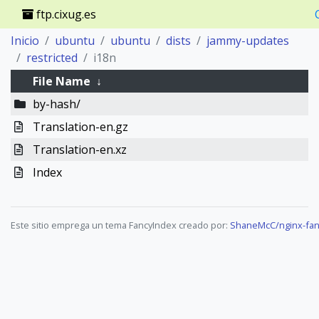
ftp.cixug.es
Inicio
ubuntu
ubuntu
dists
jammy-updates
restricted
i18n
File Name
↓
by-hash/
Translation-en.gz
Translation-en.xz
Index
Este sitio emprega un tema FancyIndex creado por:
ShaneMcC/nginx-fan