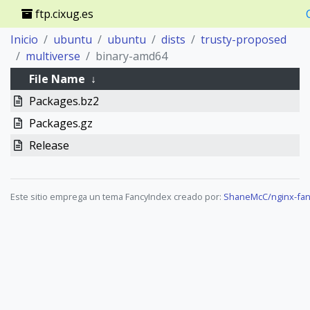
ftp.cixug.es
Inicio
ubuntu
ubuntu
dists
trusty-proposed
multiverse
binary-amd64
File Name
↓
Packages.bz2
Packages.gz
Release
Este sitio emprega un tema FancyIndex creado por:
ShaneMcC/nginx-fan