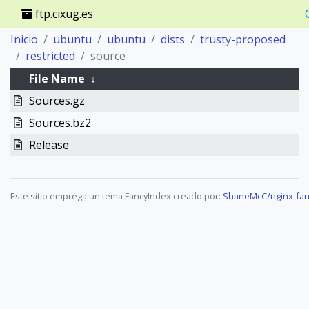
ftp.cixug.es
Inicio
ubuntu
ubuntu
dists
trusty-proposed
restricted
source
File Name
↓
Sources.gz
Sources.bz2
Release
Este sitio emprega un tema FancyIndex creado por:
ShaneMcC/nginx-fan