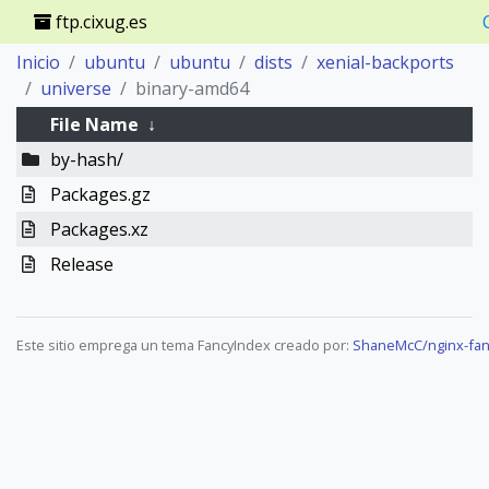
ftp.cixug.es
Inicio
ubuntu
ubuntu
dists
xenial-backports
universe
binary-amd64
File Name
↓
by-hash/
Packages.gz
Packages.xz
Release
Este sitio emprega un tema FancyIndex creado por:
ShaneMcC/nginx-fan