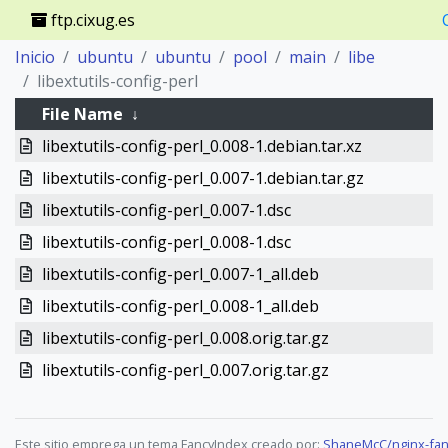
ftp.cixug.es
Inicio
ubuntu
ubuntu
pool
main
libe
libextutils-config-perl
File Name
↓
libextutils-config-perl_0.008-1.debian.tar.xz
libextutils-config-perl_0.007-1.debian.tar.gz
libextutils-config-perl_0.007-1.dsc
libextutils-config-perl_0.008-1.dsc
libextutils-config-perl_0.007-1_all.deb
libextutils-config-perl_0.008-1_all.deb
libextutils-config-perl_0.008.orig.tar.gz
libextutils-config-perl_0.007.orig.tar.gz
Este sitio emprega un tema FancyIndex creado por:
ShaneMcC/nginx-fan