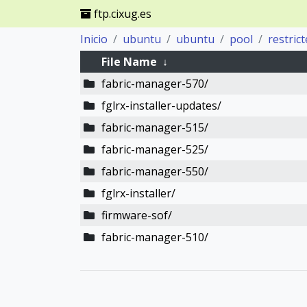
ftp.cixug.es
Inicio
ubuntu
ubuntu
pool
restric
File Name
↓
fabric-manager-570/
fglrx-installer-updates/
fabric-manager-515/
fabric-manager-525/
fabric-manager-550/
fglrx-installer/
firmware-sof/
fabric-manager-510/