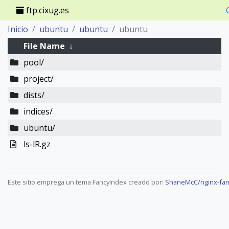
ftp.cixug.es
Inicio
ubuntu
ubuntu
ubuntu
File Name
↓
pool/
project/
dists/
indices/
ubuntu/
ls-lR.gz
Este sitio emprega un tema FancyIndex creado por:
ShaneMcC/nginx-fan