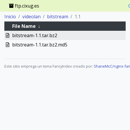
ftp.cixug.es
Inicio
videolan
bitstream
1.1
File Name
↓
bitstream-1.1.tar.bz2
bitstream-1.1.tar.bz2.md5
Este sitio emprega un tema FancyIndex creado por:
ShaneMcC/nginx-fan