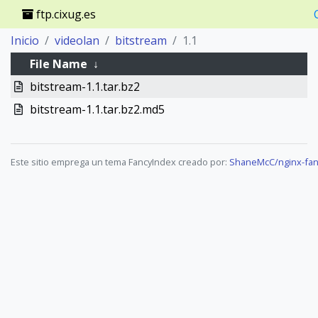
ftp.cixug.es
Inicio
videolan
bitstream
1.1
File Name
↓
bitstream-1.1.tar.bz2
bitstream-1.1.tar.bz2.md5
Este sitio emprega un tema FancyIndex creado por:
ShaneMcC/nginx-fan