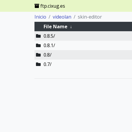
ftp.cixug.es
Inicio
videolan
skin-editor
File Name
↓
0.8.5/
0.8.1/
0.8/
0.7/