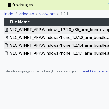
ftp.cixug.es
Inicio
videolan
vlc-winrt
1.2.1
File Name
↓
VLC_WINRT_APP.Windows_1.2.1.0_x86_arm_bundle.ap
VLC_WINRT_APP.WindowsPhone_1.2.1.0_arm_bundle.
VLC_WINRT_APP.WindowsPhone_1.2.1.4_arm_bundle.
VLC_WINRT_APP.WindowsPhone_1.2.1.1_arm_bundle.
Este sitio emprega un tema FancyIndex creado por:
ShaneMcC/nginx-fan