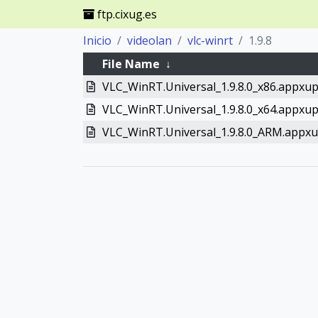
ftp.cixug.es
Inicio
videolan
vlc-winrt
1.9.8
File Name
↓
VLC_WinRT.Universal_1.9.8.0_x86.appxu
VLC_WinRT.Universal_1.9.8.0_x64.appxu
VLC_WinRT.Universal_1.9.8.0_ARM.appx