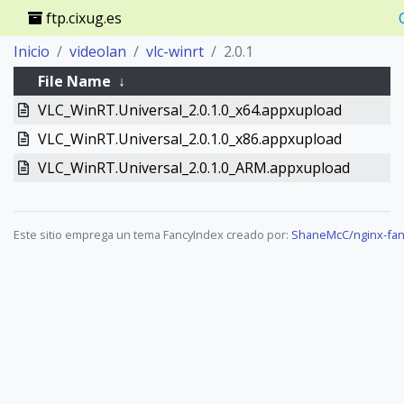
ftp.cixug.es
Inicio
videolan
vlc-winrt
2.0.1
File Name
↓
VLC_WinRT.Universal_2.0.1.0_x64.appxupload
VLC_WinRT.Universal_2.0.1.0_x86.appxupload
VLC_WinRT.Universal_2.0.1.0_ARM.appxupload
Este sitio emprega un tema FancyIndex creado por:
ShaneMcC/nginx-fan