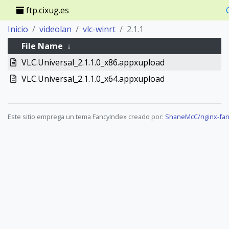
ftp.cixug.es
Inicio
videolan
vlc-winrt
2.1.1
File Name
↓
VLC.Universal_2.1.1.0_x86.appxupload
VLC.Universal_2.1.1.0_x64.appxupload
Este sitio emprega un tema FancyIndex creado por:
ShaneMcC/nginx-fan