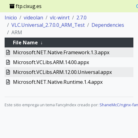
ftp.cixug.es
Inicio
videolan
vlc-winrt
2.7.0
VLC.Universal_2.7.0.0_ARM_Test
Dependencies
ARM
File Name
↓
Microsoft.NET.Native.Framework.1.3.appx
Microsoft.VCLibs.ARM.14.00.appx
Microsoft.VCLibs.ARM.12.00.Universal.appx
Microsoft.NET.Native.Runtime.1.4.appx
Este sitio emprega un tema FancyIndex creado por:
ShaneMcC/nginx-fan