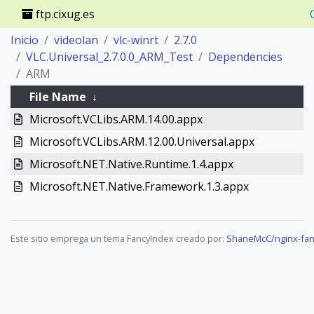
ftp.cixug.es
Inicio
videolan
vlc-winrt
2.7.0
VLC.Universal_2.7.0.0_ARM_Test
Dependencies
ARM
File Name
↓
Microsoft.VCLibs.ARM.14.00.appx
Microsoft.VCLibs.ARM.12.00.Universal.appx
Microsoft.NET.Native.Runtime.1.4.appx
Microsoft.NET.Native.Framework.1.3.appx
Este sitio emprega un tema FancyIndex creado por:
ShaneMcC/nginx-fan