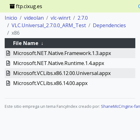
ftp.cixug.es
Inicio
videolan
vlc-winrt
2.7.0
VLC.Universal_2.7.0.0_ARM_Test
Dependencies
x86
File Name
↓
Microsoft.NET.Native.Framework.1.3.appx
Microsoft.NET.Native.Runtime.1.4.appx
Microsoft.VCLibs.x86.12.00.Universal.appx
Microsoft.VCLibs.x86.14.00.appx
Este sitio emprega un tema FancyIndex creado por:
ShaneMcC/nginx-fan