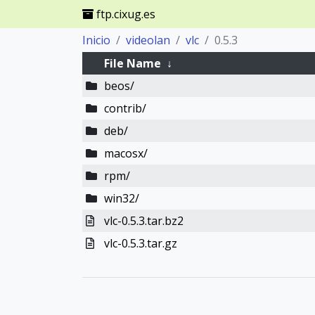
ftp.cixug.es
Inicio
videolan
vlc
0.5.3
File Name
↓
beos/
contrib/
deb/
macosx/
rpm/
win32/
vlc-0.5.3.tar.bz2
vlc-0.5.3.tar.gz