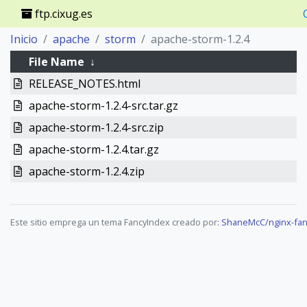
ftp.cixug.es
Inicio
apache
storm
apache-storm-1.2.4
File Name
↓
RELEASE_NOTES.html
apache-storm-1.2.4-src.tar.gz
apache-storm-1.2.4-src.zip
apache-storm-1.2.4.tar.gz
apache-storm-1.2.4.zip
Este sitio emprega un tema FancyIndex creado por:
ShaneMcC/nginx-fan